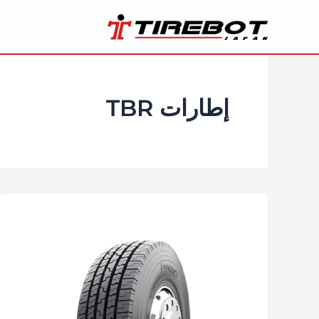
خطي
لى
لمحتوى
إطارات TBR