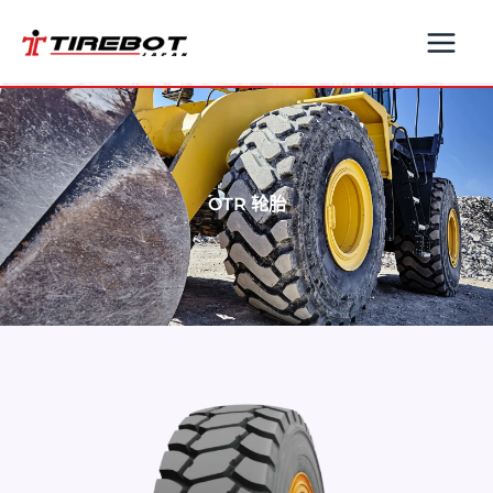
跳
至
内
容
OTR 轮胎