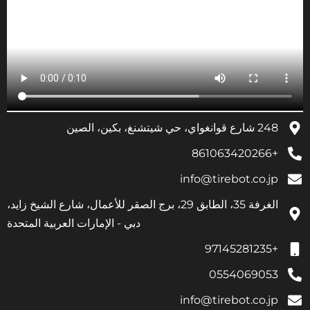
248 شارع قوانغواي، حي شيتشنغ، بكين، الصين
+861063420266
info@tirebot.co.jp
الغرفة 35، الطابق 29، برج الصقر للأعمال، شارع الشيخ زايد،
دبي - الإمارات العربية المتحدة
+97145281235
0554069053
info@tirebot.co.jp