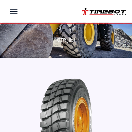
خطي
لى
لمحتوى
إطار OTR